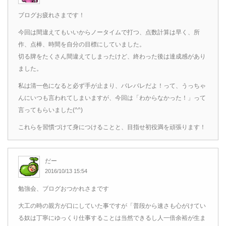
ブログお疲れさまです！
今回は間違えてもいいからノータイムで打つ、点数計算は早く、所
作、点棒、時間を自分の目標にしていました。
切る牌をたくさん間違えてしまったけど、終わった後は達成感があり
ました。
私は清一色になると必ず手が止まり、バレバレだよ！って、うっちゃ
んにいつも言われてしまいますが、今回は「わからなかった！」って
言ってもらいました(^^)
これらを習慣づけて身につけることと、目指せ初役満を頑張ります！
だー
2016/10/13 15:54
勉強会、ブログおつかれさまです
大工の時の親方が口にしていた事ですが「普段から速さも心がけてい
る奴は丁寧にゆっくり仕事することは当然できるし人一倍余裕が生ま