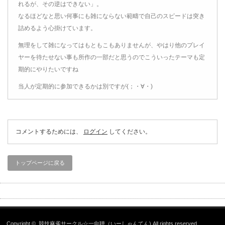
れるが、その逆はできない」。
なるほどなと思い何事にも雑にならない範疇で自己のスピードは突き
詰めるよう心掛けています。
無理をして雑になってはもともこもありませんが、やはり他のプレイ
ヤーを待たせない事も所作の一部だと思うのでこういったテーマも定
期的にやりたいですね
当人が定期的に参加できるかは別ですが(；・∀・)
コメントするためには、
ログイン
してください。
トップページに戻る
Copyright ©
競技麻雀サークル☆一向聴（いーしゃんてん)
All rights reserved.