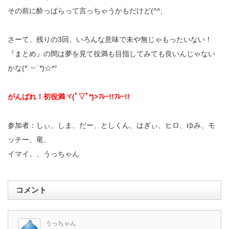
その前に酔っぱらって言っちゃうかもだけど(^^;
さーて、残りの3回、いろんな意味で未や無じゃもったいない！
『まとめ』の間は夢を見て役満も目指してみても良いんじゃない
かな(*˙︶˙*)☆*°
がんばれ！初役満ヾ(ﾟ▽ﾟ*)>ﾌﾚｰ!!ﾌﾚｰ!!
参加者：しぃ、しま、だー、としくん、はぎぃ、ヒロ、ゆみ、モ
ッチー、竜、
イマイ。、うっちゃん
コメント
うっちゃん