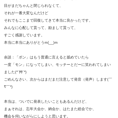
目がまだちゃんと閉じられなくて、
それが一番大変なんだけど
それでもここまで回復してきて本当に良かったです。
みんなに心配して貰って、励まして貰って、
すごく感謝しています。
本当に本当にありがとうm(__)m
余談：「ポン」はもう普通に言えると舐めていたら
一度「モン」になってしまい、モッチーとだーに笑われてしまい
ました(*´艸`*)
ごめんなさい、次からはまだまだ注意して発音（発声）します(￣
∇￣*)ゞ
本当は、ついでに発表したいこともあるんだけど、
まぁそれは、忘年大会か、納会か、はたまた総会でか、
機会を伺いながらにしようと思います。