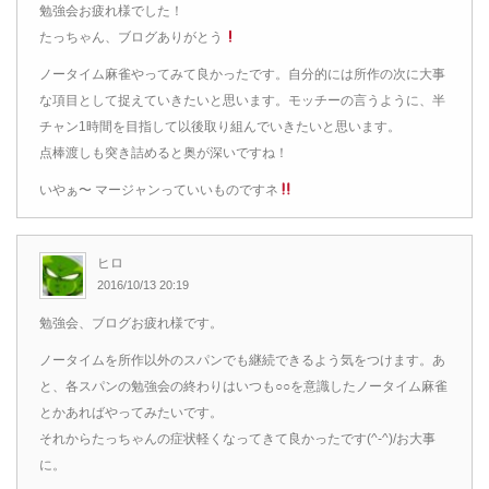
勉強会お疲れ様でした！
たっちゃん、ブログありがとう
ノータイム麻雀やってみて良かったです。自分的には所作の次に大事
な項目として捉えていきたいと思います。モッチーの言うように、半
チャン1時間を目指して以後取り組んでいきたいと思います。
点棒渡しも突き詰めると奥が深いですね！
いやぁ〜 マージャンっていいものですネ
ヒロ
2016/10/13 20:19
勉強会、ブログお疲れ様です。
ノータイムを所作以外のスパンでも継続できるよう気をつけます。あ
と、各スパンの勉強会の終わりはいつも○○を意識したノータイム麻雀
とかあればやってみたいです。
それからたっちゃんの症状軽くなってきて良かったです(^-^)/お大事
に。