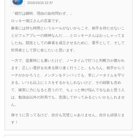
2016/10/16 22:37
「模打は瞬時、理由の如何問わず。」
ロッキー堀江さんの言葉です。
麻雀には待ち時間というルールがないからこそ、相手を待たせないこ
とがフェアプレーの精神なんだ……とロッキーさんはおっしゃってま
したね。競技としての麻雀を成立させるために、選手として、そして
対局者として肝に命じたいと思います。
一方で、提案時にも書いたけど、ノータイムで打つと判断力が磨かれ
ます。正しい選択を出来る限り速く行うこと。もちろん、相手からリ
ーチがかかろうと、メンチンをテンパっても、常にノータイムを守り
きる。いつも以上にミスをするかもしれないけど、その経験も含め
て、確実に力になると思うので、ちょっと伸び悩んでるなあと思う人
は、勉強会以外の対局でも、意識してやってみるといいかもしれませ
ん。
偉そうに言ってるけど、自分も完璧じゃありません。自分も頑張りま
す！