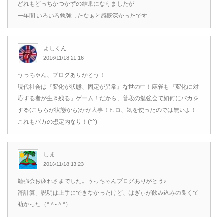
どれもどっちかつかずの結果になりましたが
一年間 いろいろ勉強したなぁと感慨深かったです
よしくん
2016/11/18 21:16
うっちゃん、ブログありがとう！
現代社会は『変化が状態、固定が異常』な世の中！麻雀も『変化に対
応する者が生き残る』ゲーム！だから、普段の勉強会で如何にバカを
する(こちらが状態かも)かが大事！ヒロ、気を使ったのでは無いよ！
これもバカの想定内なり！(^^)
しま
2016/11/18 13:23
勉強会お疲れさまでした。うっちゃんブログありがとう♪
符計算、説明は上手にできなかったけど、はぎぃが飲み込みの良くて
助かった（*＾-＾*）