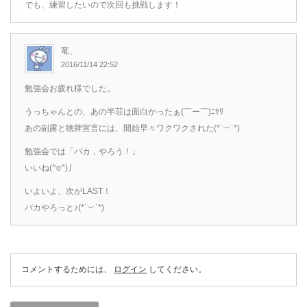
でも、練習したいので次回も挑戦します！
竜、
2016/11/14 22:52
勉強会お疲れ様でした。
うっちゃんとの、あの半荘は面白かったぁ(￣ー￣)ﾆﾔﾘ
あの副露と聴牌宣言には、開始早々ワクワクされた(*˙︶˙*)
勉強会では「バカ，やろう！」
いいね(^o^)丿
いよいよ、次がLAST！
バカやろっと♪(*˙︶˙*)
コメントするためには、
ログイン
してください。