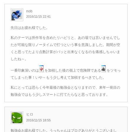
nob
2016/11/15 22:41
先日はお疲れ様でした。
私のテーマは所作等を含めたリハビリと、あの場では言いませんでし
たが可能な限りノータイムで打つという事を意識しました。期間が空
くと思ってたより点数計算がパッと出来なくなるのを痛感しちゃいま
したね～。
一番印象深いのは
を加槓した後の嶺上で危険牌である
をツモっ
てしまった事！いや～もう少し考えて加槓するべきでした。
私にとっては恐らく今年最後の勉強会となりますので、来年一発目の
勉強会ではもう少しスマートに打てたらなと思っております。
ヒロ
2016/11/15 18:55
勉強会お疲れ様でした。うっちゃんはブログありがとうございまし