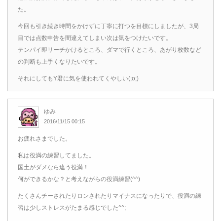
た。
今回も引き続き時間をかけずに丁寧に打つを目標にしましたが、3局
目では点数申告を間違えてしまい次は気をつけたいです。
テンパイ即リーチかけるところ、ダマで行くところ、あがり枚数など
の判断も上手くなりたいです。
それにしてもY君に気を使われてくやしい(;o;)
ゆみ
2016/11/15 00:15
お疲れさまでした。
私は役満の練習してました。
国土がダメなら違う役満！
何ができるかな？と考えながらの役満練習(^^)
たくさんチーされたりロンされたりマイナスになったりで、役満の練
習は少しストレスがたまる感じでした^^;