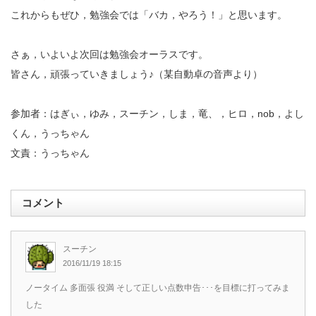
これからもぜひ，勉強会では「バカ，やろう！」と思います。
さぁ，いよいよ次回は勉強会オーラスです。
皆さん，頑張っていきましょう♪（某自動卓の音声より）
参加者：はぎぃ，ゆみ，スーチン，しま，竜、，ヒロ，nob，よし
くん，うっちゃん
文責：うっちゃん
コメント
スーチン
2016/11/19 18:15
ノータイム 多面張 役満 そして正しい点数申告･･･を目標に打ってみま
した