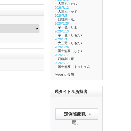
大三元（たむ）
2026/7/12
大三元（かず）
2026/7/5
四暗刻（竜、）
2026/6/28
字一色（しま）
2026/6/13
字一色（しもだ）
2026/6/9
大三元（しもだ）
2026/5/26
国士無双（しま）
2026/5/17
四暗刻（竜、）
2026/5/17
国士無双（まっちゃん）
その他の役満
現タイトル所持者
定例雀豪戦
.
竜、