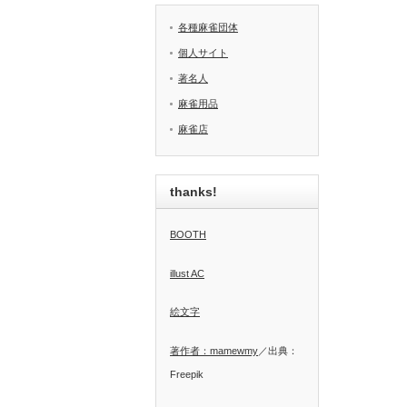
各種麻雀団体
個人サイト
著名人
麻雀用品
麻雀店
thanks!
BOOTH
illust AC
絵文字
著作者：mamewmy
／出典：
Freepik