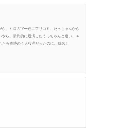
がら、ヒロの字一色にフリコミ、たっちゃんから
いやら、最終的に返済したうっちゃんと違い、４
満あがれたら奇跡の４人役満だったのに、残念！