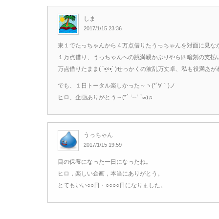
しま
2017/1/15 23:36
東１でたっちゃんから４万点借りたうっちゃんを対面に見な
１万点借り、うっちゃんへの跳満親かぶりやら四暗刻の支払
万点借りたまま( ´•̥×•̥` )せっかくの波乱万丈卓、私も役
でも、１日トータル楽しかった～ヽ(*´∀｀)ノ
ヒロ、企画ありがとう～(*´╰╯`๓)♬
うっちゃん
2017/1/15 19:59
目の保養になった一日になったね。
ヒロ，楽しい企画，本当にありがとう。
とてもいい○○日・○○○○日になりました。