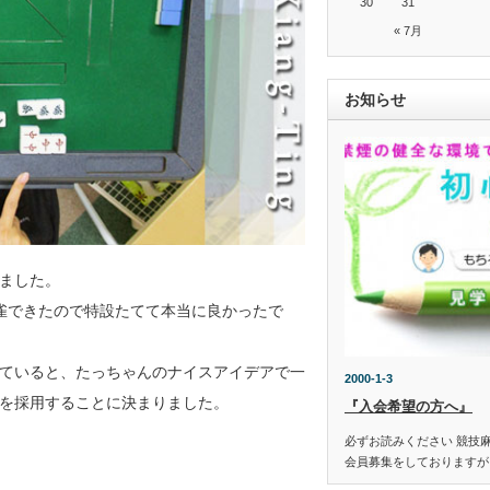
30
31
« 7月
お知らせ
ました。
雀できたので特設たてて本当に良かったで
ていると、たっちゃんのナイスアイデアで一
2000-1-3
を採用することに決まりました。
『入会希望の方へ』
必ずお読みください 競技
会員募集をしておりますが