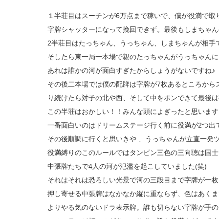
１半荘目はスーチンが6万点まで稼いで、僕が役満で取り
字牌シャッターになって挽回できず。最後もしまちゃん
2半荘目はたっちゃん、うっちゃん、しまちゃんが相手
そしたら東一局一本場で親のたっちゃんがうっちゃんに
あれは誰かの河が面白すぎたからしょうがないですね♪
その後二本場では僕の配牌は字牌が7枚あるところから
り続けたら対子の北や西、そして中をポンできて最後は
この半荘はおかしい！！みんな頭によぎったと思います
一番面白いのはドリームステージ行く前に役満が2つ出て
その後順調に行くと思いきや 、うっちゃんが立直一発
役満縛りのこのルールではタンピン三色の三向聴は国士
中張牌たちで4人の河が氾濫を起こしていました(笑)
それはそれは恐ろしい光景で河の三段目まで字牌が一枚
押し寄せる中張牌はなかなか縦に重ならず、色はあくま
よりやる気のないドラ表示牌。誰も切らない字牌が手の