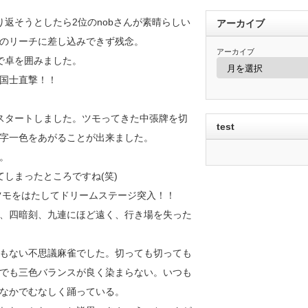
返そうとしたら2位のnobさんが素晴らしい
アーカイブ
のリーチに差し込みできず残念。
アーカイブ
で卓を囲みました。
国士直撃！！
スタートしました。ツモってきた中張牌を切
test
字一色をあがることが出来ました。
。
しまったところですね(笑)
ツモをはたしてドリームステージ突入！！
、四暗刻、九連にほど遠く、行き場を失った
もない不思議麻雀でした。切っても切っても
でも三色バランスが良く染まらない。いつも
なかでむなしく踊っている。