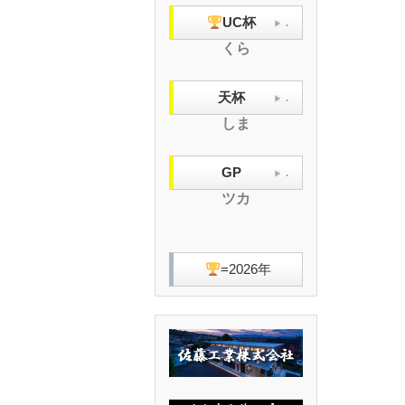
UC杯
.
くら
天杯
.
しま
GP
.
ツカ
=2026年