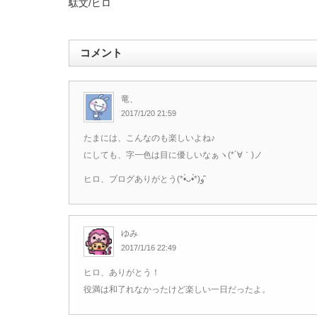
駄文/ヒロ
コメント
竜、
2017/1/20 21:59
たまには、こんなのも楽しいよね♪
にしても、字一色は目に優しいなぁヽ(*´∀｀)ノ
ヒロ、ブログありがとう(*•̀ᴗ•́*)و ̑̑
ゆみ
2017/1/16 22:49
ヒロ、ありがとう！
役満は和了れなかったけど楽しい一日だったよ。