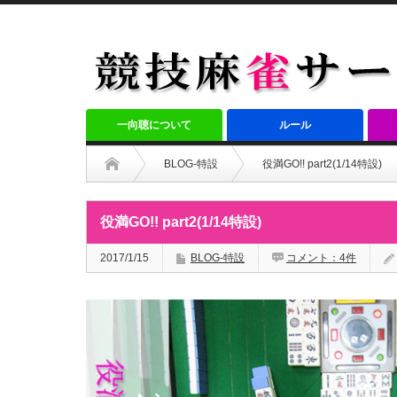
一向聴について
ルール
BLOG-特設
役満GO!! part2(1/14特設)
役満GO!! part2(1/14特設)
2017/1/15
BLOG-特設
コメント：4件