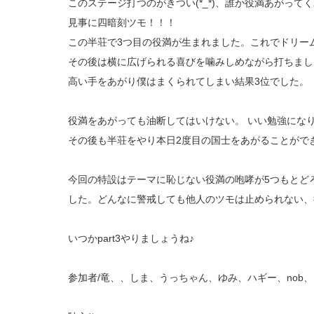
このステージ打つのがきつい(*_*)、誰か役満あがっ
見事に四暗刻ツモ！！！
この半荘で3つ目の役満が生まれました。これでドリー
その後は横に広げられる喜びを噛みしめながら打ちまし
高い手をあがり僕はまくられてしまい結果3位でした。
役満をあがっても油断してはいけない。 いい勉強にな
その後も半荘をやり本日2度目の国士をあがることがで
今回の特設はテーマに恥じない役満の咆哮が5つもとど
した。どんなに警戒しても他人のツモは止められない、
いつかpart3やりましょうね♪
参加者/竜、、しま、うっちゃん、ゆみ、ハギー、nob