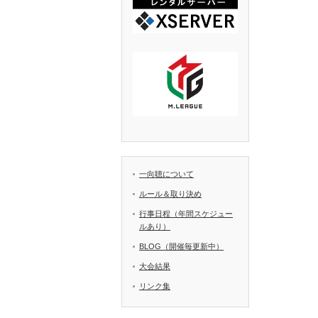
一向聴について
ルール＆取り決め
行事日程（年間スケジュー
ルあり）
BLOG（開催毎更新中）
大会結果
リンク集