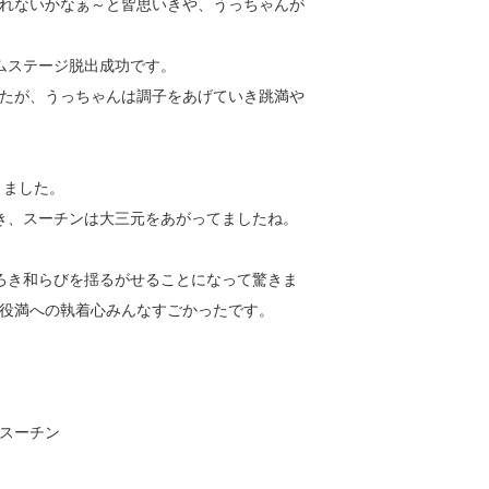
てくれないかなぁ～と皆思いきや、うっちゃんが
ムステージ脱出成功です。
たが、うっちゃんは調子をあげていき跳満や
りました。
き、スーチンは大三元をあがってましたね。
ろき和らびを揺るがせることになって驚きま
役満への執着心みんなすごかったです。
、スーチン