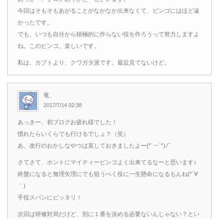
今回はそもそもあがることがなかなか出来なくて、ビンゴにはほど遠
かったです。
でも、いつも自分から積極的に作らない役を作ろうって努力しますよ
ね。このビンゴ。楽しいです。
私は、カブトより、クワガタ派です。最近見てないけど。
竜、
2017/7/14 02:38
あっきー、初ブログお疲れ様でした！
慣れたらいくらでも行けるでしょ？（笑）
あ、改行のおかしなやつは直しておきましたよー(*˙︶˙*)ﾉﾞ
さてさて、ホントにマイティービンゴよく出来てるなーと思います♪
終盤になると無理矢理にでも狙うべく役に一生懸命になるもんね(*´∀
｀)
手役スパンにピッタリ！
次回は研修対局だけど、別に１番を決める必要ないんじゃない？とい