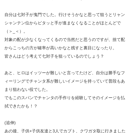
自分は七対子が鬼門でした。行けそうかなと思って狙うとリャン
シャンテン位からピタッと手が進まなくなることがほとんどで
（＞_＜）。
対象の配が少なくなってくるので当然だと思うのですが、捨て配
からこっちの方が確率が高いかなと残すと裏目になったり。
皆さんはどう考えて七対子を狙っているのでしょう？
あと、ヒロはイッツーが難しいと言ってたけど、自分は勝手なフ
ィーリングでチャンタ系が難しいイメージを持っていて普段もあ
まり狙わない役でした。
でもこのスパンでチャンタの手作りを経験してそのイメージを払
拭できたかも！？
(追伸)
あの後、子供+子供友達と3人でカブト、クワガタ取に行きました