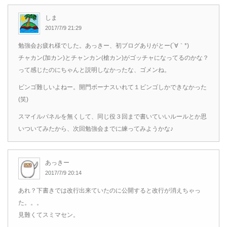
しま
2017/7/9 21:29
勉強会お疲れ様でした。あっきー、初ブログありがとー(´∀｀*)
チャカン(加カン)とチャンカン(槍カン)がゴッチャになってるのかな？
って感じたのにちゃんと説明しなかったな、ゴメンね。
ビンゴ難しいよねー。開門ボーナスいれて１ビンゴしかできなかった
(笑)
スマイルパネルを無くして、同じ役３回まで書いていいルールとか思
いついてみたから、次回勉強会までに練ってみようかな♪
あっきー
2017/7/9 20:14
あれ？下書きでは改行出来ていたのに公開すると改行が消えちゃっ
た。。。
見難くてスミマセン。