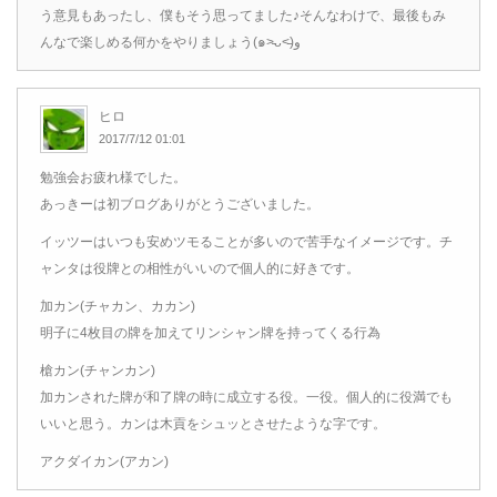
う意見もあったし、僕もそう思ってました♪そんなわけで、最後もみ
んなで楽しめる何かをやりましょう(๑˃̵ᴗ˂̵)و
ヒロ
2017/7/12 01:01
勉強会お疲れ様でした。
あっきーは初ブログありがとうございました。
イッツーはいつも安めツモることが多いので苦手なイメージです。チ
ャンタは役牌との相性がいいので個人的に好きです。
加カン(チャカン、カカン)
明子に4枚目の牌を加えてリンシャン牌を持ってくる行為
槍カン(チャンカン)
加カンされた牌が和了牌の時に成立する役。一役。個人的に役満でも
いいと思う。カンは木貢をシュッとさせたような字です。
アクダイカン(アカン)