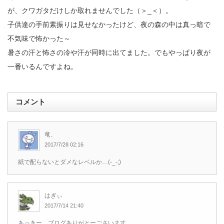
が、クワガタだけしか取れませんでした（＞_＜）。
子供達の手前素振りは見せなかったけど、夜の森の中は真っ暗で
不気味で怖かった～
暑さの汗と怖さの冷や汗が同時に出てました。でもやっぱり夜が
一番いるんですよね。
コメント
竜、
2017/7/28 02:16
紙で配らないとダメなレベルか…(-_-;)
はぎぃ
2017/7/14 21:40
あっきー、ブログありがとーごさいます。