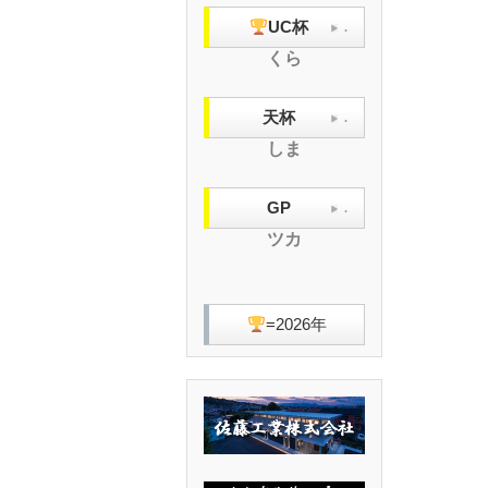
UC杯
.
くら
天杯
.
しま
GP
.
ツカ
=2026年