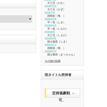
大三元（たむ）
2026/7/12
大三元（かず）
2026/7/5
四暗刻（竜、）
2026/6/28
字一色（しま）
2026/6/13
字一色（しもだ）
2026/6/9
大三元（しもだ）
2026/5/26
国士無双（しま）
2026/5/17
四暗刻（竜、）
2026/5/17
国士無双（まっちゃん）
その他の役満
現タイトル所持者
定例雀豪戦
.
竜、