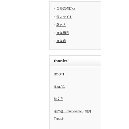
各種麻雀団体
個人サイト
著名人
麻雀用品
麻雀店
thanks!
BOOTH
illust AC
絵文字
著作者：mamewmy
／出典：
Freepik