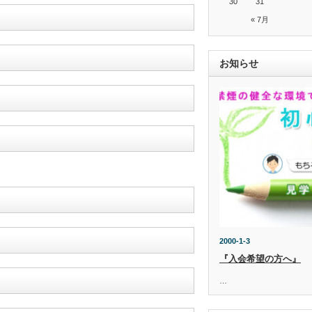
30
31
« 7月
お知らせ
2000-1-3
『入会希望の方へ』
…