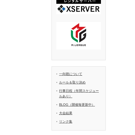
一向聴について
ルール＆取り決め
行事日程（年間スケジュー
ルあり）
BLOG（開催毎更新中）
大会結果
リンク集