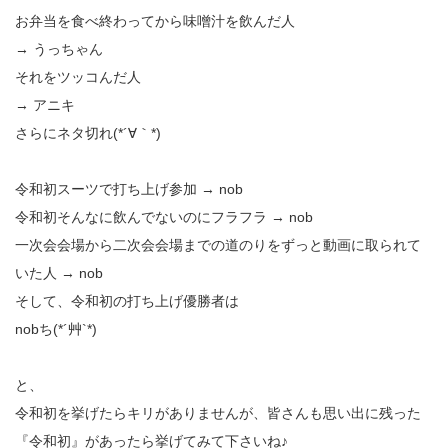
お弁当を食べ終わってから味噌汁を飲んだ人
→ うっちゃん
それをツッコんだ人
→ アニキ
さらにネタ切れ(*´∀｀*)
令和初スーツで打ち上げ参加 → nob
令和初そんなに飲んでないのにフラフラ → nob
一次会会場から二次会会場までの道のりをずっと動画に取られて
いた人 → nob
そして、令和初の打ち上げ優勝者は
nobち(*´艸`*)
と、
令和初を挙げたらキリがありませんが、皆さんも思い出に残った
『令和初』があったら挙げてみて下さいね♪