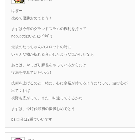
はぎー
改めて優勝おめでとう！
まずは今年のグランドスラムの権利を持って
nobとの戦いだね(*´艸`*)
最後のたっちゃんのスロットの時に
いろんな物が折れる音がしたような気がしたなぁ
あとは、やっぱり麻雀をやっているからには
役満を夢みていたいね！
技術を上げるのと一緒に、心に余裕が持てるようになって、遊び心が
出てくれば
視野も広がって、また一味違ってくるかな
まずは、今時代最初の優勝おめでとう
ps.自分は2番でいいです