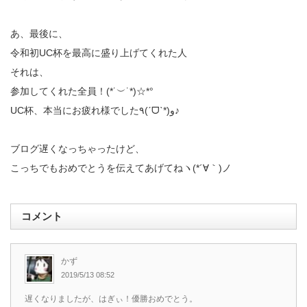
あ、最後に、
令和初UC杯を最高に盛り上げてくれた人
それは、
参加してくれた全員！‪(*˙︶˙*)☆*°
UC杯、本当にお疲れ様でした٩(ˊᗜˋ*)و♪
ブログ遅くなっちゃったけど、
こっちでもおめでとうを伝えてあげてねヽ(*´∀｀)ノ
コメント
かず
2019/5/13 08:52
遅くなりましたが、はぎぃ！優勝おめでとう。