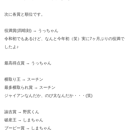
次に各賞と順位です。
役満賞(四暗刻) → うっちゃん
令和初でもあるけど、なんと今年初（笑）実に7ヶ月ぶりの役満で
したよ♪
最高得点賞 → うっちゃん
横取り王 → スーチン
最多横取られ賞 → スーチン
ジャイアンなんだか、のび太なんだか・・・(笑)
諭吉賞 → 野尻くん
破産王 → しまちゃん
ブービー賞 → しまちゃん