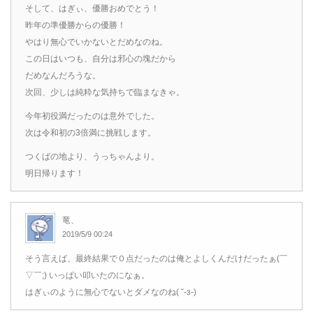
そして、はぎぃ、優勝おめでとう！
昨年の準優勝からの優勝！
やはり無心でいかないとだめなのね。
この日はいつも、自分は邪心の塊だから
だめなんだろうな。
次回、少しは純粋な気持ちで臨まなきゃ。
今年初役満だったのは意外でした。
次は令和初の3倍満に挑戦します。
つくばの地より、うっちゃんより。
明日帰ります！
竜、
2019/5/9 00:24
そう言えば、最終結果で０点だったのは俺とよしくんだけだったぁ(￣
▽￣;) いっぱい叩いたのになぁ。
はぎぃのように無心でないとダメなのね( ˘-з-)