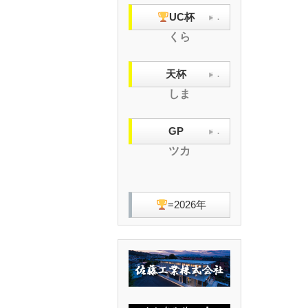
UC杯
.
くら
天杯
.
しま
GP
.
ツカ
=2026年