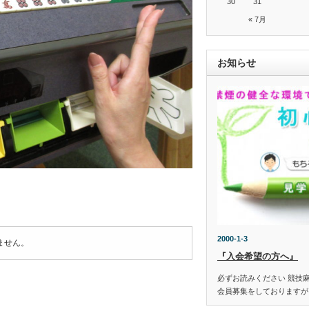
30
31
« 7月
お知らせ
2000-1-3
ません。
『入会希望の方へ』
必ずお読みください 競技
会員募集をしておりますが