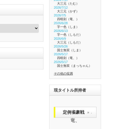
大三元（たむ）
2026/7/12
大三元（かず）
2026/7/5
四暗刻（竜、）
2026/6/28
字一色（しま）
2026/6/13
字一色（しもだ）
2026/6/9
大三元（しもだ）
2026/5/26
国士無双（しま）
2026/5/17
四暗刻（竜、）
2026/5/17
国士無双（まっちゃん）
その他の役満
現タイトル所持者
定例雀豪戦
.
竜、