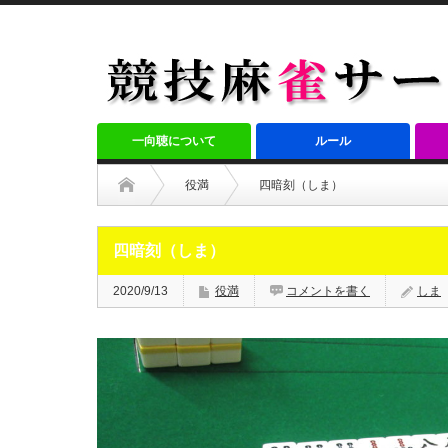
一向聴について
ルール
役満
四暗刻（しま）
四暗刻（しま）
2020/9/13
役満
コメントを書く
しま