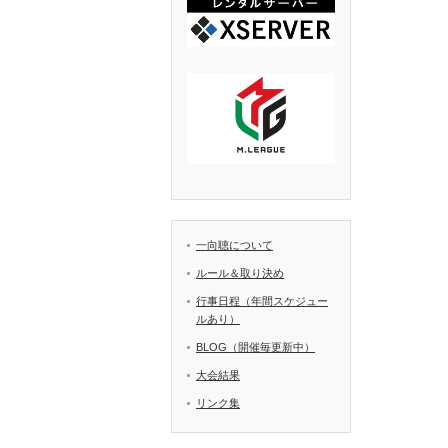
一向聴について
ルール＆取り決め
行事日程（年間スケジュー
ルあり）
BLOG（開催毎更新中）
大会結果
リンク集