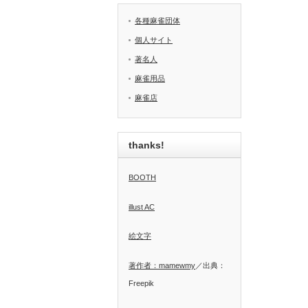
各種麻雀団体
個人サイト
著名人
麻雀用品
麻雀店
thanks!
BOOTH
illust AC
絵文字
著作者：mamewmy
／出典：
Freepik