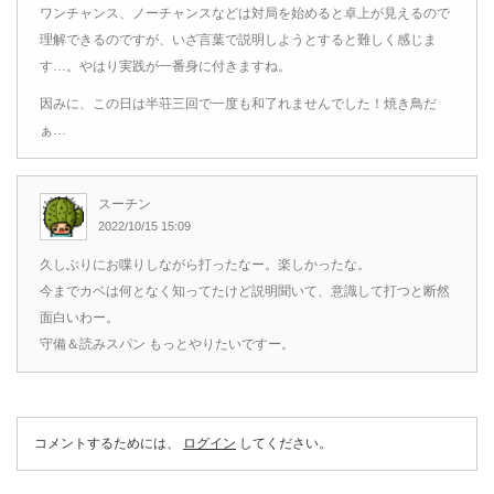
ワンチャンス、ノーチャンスなどは対局を始めると卓上が見えるので
理解できるのですが、いざ言葉で説明しようとすると難しく感じま
す…。やはり実践が一番身に付きますね。
因みに、この日は半荘三回で一度も和了れませんでした！焼き鳥だ
ぁ…
スーチン
2022/10/15 15:09
久しぶりにお喋りしながら打ったなー。楽しかったな。
今までカベは何となく知ってたけど説明聞いて、意識して打つと断然
面白いわー。
守備＆読みスパン もっとやりたいですー。
コメントするためには、
ログイン
してください。