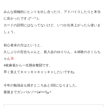
みんな積極的にヒントを出し合ったり、アドバイスしたりと本当
に良かったです‪⸜(*ˊᵕˋ* )⸝‬
カードの説明にはなってないけど、いつか出来上がったら使いま
しょう。
初心者卓の方はというと、
久しぶりの百合ちゃんと、新入会のゆりりん、＆体験のさくらち
ゃん
4枚麻雀から一生懸命奮闘です。
早く覚えてキャッキャキャッキャしたいですね。
今年の勉強会も残すところあと3回になりました。
最後までガンバルゾー(๑•̀ㅂ•́)و✧