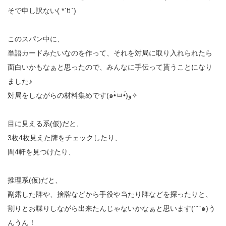
そで申し訳ない( *ˊꇴˋ)
このスパン中に、
単語カードみたいなのを作って、それを対局に取り入れられたら
面白いかもなぁと思ったので、みんなに手伝って貰うことになり
ました♪
対局をしながらの材料集めです(๑•̀ㅂ•́)و✧
目に見える系(仮)だと、
3枚4枚見えた牌をチェックしたり、
間4軒を見つけたり、
推理系(仮)だと、
副露した牌や、捨牌などから手役や当たり牌などを探ったりと、
割りとお喋りしながら出来たんじゃないかなぁと思います(´˘`๑)う
んうん！