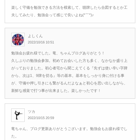
楽しく守備を勉強できる方法を模索して、聴牌したら合図するとか工
夫してみたり、勉強会って感じで良いよね(*ˊ˘ˋ*)♪
よしくん
2022/10/16 10:51
勉強会お疲れ様でした。竜、ちゃんブログありがとう！
久しぶりの勉強会参加。初めてお会いした方も多く、なかなか盛り上
がっておりました。初心者宅から聞こえてくる『先ずは使い辛い字牌
から、次は1、9牌を切る』等の基本。基本をしっかり身に付ける事
が、守備や押し引きにも繋がるんだよなぁと初心を思い出しながら、
新鮮な感覚で打つ事が出来ました。楽しかったです！
ツカ
2022/10/15 20:59
竜ちゃん、ブログ更新ありがとうございます。勉強会もお疲れ様でし
た。