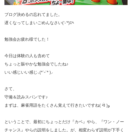
ブログ決めるの忘れてました。
遅くなってしまいごめんなさい(‘-‘*)ｴﾍ
勉強会お疲れ様でした！
今日は体験の人も含めて
ちょっと賑やかな勉強会でしたね‪♪
いい感じいい感じ‪⸜(*ˊᵕˋ* )⸝‬
さて、
守備＆読みスパンです♪
まずは、麻雀用語をたくさん覚えて行きたいですね( ᐛ )و
ということで、最初にちょっとだけ『カベ』やら、『ワン・ノー
チャンス』やらの説明をしました。が、相変わらず説明が下手く