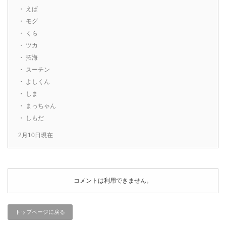
・ えば
・ モグ
・ くら
・ ツカ
・ 拓海
・ スーチン
・ よしくん
・ しま
・ まっちゃん
・ しもだ
2月10日現在
コメントは利用できません。
トップページに戻る