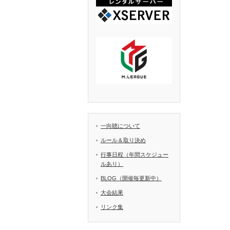
一向聴について
ルール＆取り決め
行事日程（年間スケジュー
ルあり）
BLOG（開催毎更新中）
大会結果
リンク集