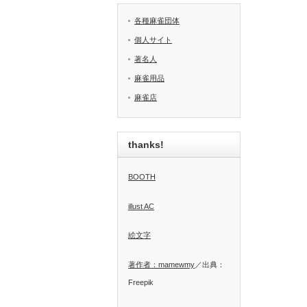
各種麻雀団体
個人サイト
著名人
麻雀用品
麻雀店
thanks!
BOOTH
illust AC
絵文字
著作者：mamewmy
／出典：
Freepik