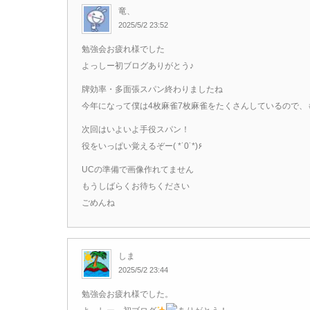
竜、
2025/5/2 23:52
勉強会お疲れ様でした
よっしー初ブログありがとう♪
牌効率・多面張スパン終わりましたね
今年になって僕は4枚麻雀7枚麻雀をたくさんしているので、
次回はいよいよ手役スパン！
役をいっぱい覚えるぞー( *˙0˙*)۶
UCの準備で画像作れてません
もうしばらくお待ちください
ごめんね
しま
2025/5/2 23:44
勉強会お疲れ様でした。