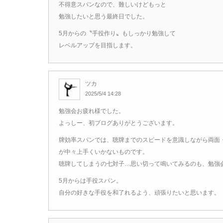
不得意スパンなので、難しいけどもっと
勉強したいと思う最終日でした。
5月からの〝手役作り〟もしっかり勉強して
レベルアップを目指します。
ツカ
2025/5/4 14:28
勉強会お疲れ様でした。
よっしー、初ブログありがとうございます。
牌効率スパンでは、聴牌までのスピードを意識しながら両面
が中々上手くいかないものです。
聴牌してしまうの七対子…思い切って鳴いてみるのも、勉強
5月からは手役スパン。
自分の好きな手役を和了れるよう、頑張りたいと思います。