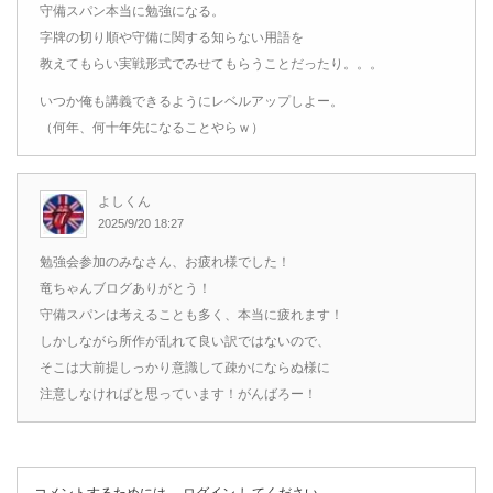
守備スパン本当に勉強になる。
字牌の切り順や守備に関する知らない用語を
教えてもらい実戦形式でみせてもらうことだったり。。。
いつか俺も講義できるようにレベルアップしよー。
（何年、何十年先になることやらｗ）
よしくん
2025/9/20 18:27
勉強会参加のみなさん、お疲れ様でした！
竜ちゃんブログありがとう！
守備スパンは考えることも多く、本当に疲れます！
しかしながら所作が乱れて良い訳ではないので、
そこは大前提しっかり意識して疎かにならぬ様に
注意しなければと思っています！がんばろー！
コメントするためには、
ログイン
してください。