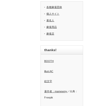
各種麻雀団体
個人サイト
著名人
麻雀用品
麻雀店
thanks!
BOOTH
illust AC
絵文字
著作者：mamewmy
／出典：
Freepik