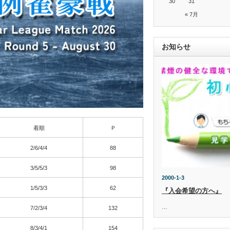
30
31
« 7月
お知らせ
着順
Ｐ
2/6/4/4
88
3/5/5/3
98
2000-1-3
1/5/3/3
62
『入会希望の方へ』
…
7/2/3/4
132
8/3/4/1
154