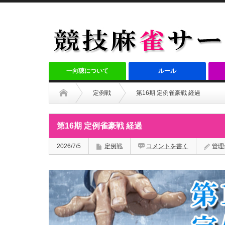
一向聴について
ルール
定例戦
第16期 定例雀豪戦 経過
第16期 定例雀豪戦 経過
2026/7/5
定例戦
コメントを書く
管理