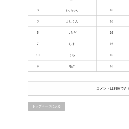
3
16
まっちゃん
3
よしくん
16
5
しもだ
16
7
しま
16
10
くら
16
9
モグ
16
コメントは利用でき
トップページに戻る