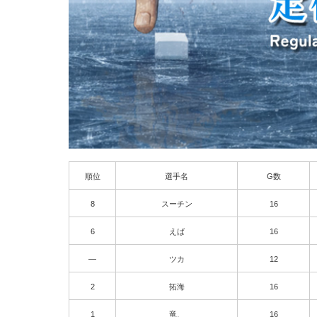
順位
選手名
G数
8
スーチン
16
6
えば
16
—
ツカ
12
2
拓海
16
1
竜、
16