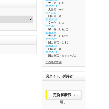
大三元（たむ）
2026/7/12
大三元（かず）
2026/7/5
四暗刻（竜、）
2026/6/28
字一色（しま）
2026/6/13
字一色（しもだ）
2026/6/9
大三元（しもだ）
2026/5/26
国士無双（しま）
2026/5/17
四暗刻（竜、）
2026/5/17
国士無双（まっちゃん）
その他の役満
現タイトル所持者
定例雀豪戦
.
竜、