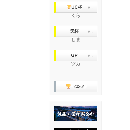
UC杯
.
くら
天杯
.
しま
GP
.
ツカ
=2026年