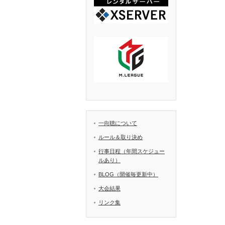
一向聴について
ルール＆取り決め
行事日程（年間スケジュー
ルあり）
BLOG（開催毎更新中）
大会結果
リンク集