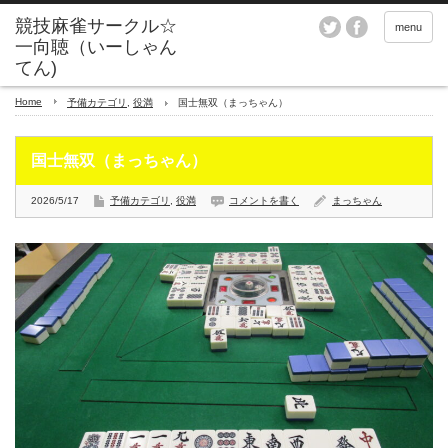
menu
Home
予備カテゴリ
,
役満
国士無双（まっちゃん）
国士無双（まっちゃん）
2026/5/17
予備カテゴリ
,
役満
コメントを書く
まっちゃん