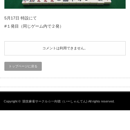
5月17日 特設にて
#１発目（同じゲーム内で２発）
コメントは利用できません。
トップページに戻る
Copyright ©
競技麻雀サークル☆一向聴（いーしゃんてん)
All rights reserved.