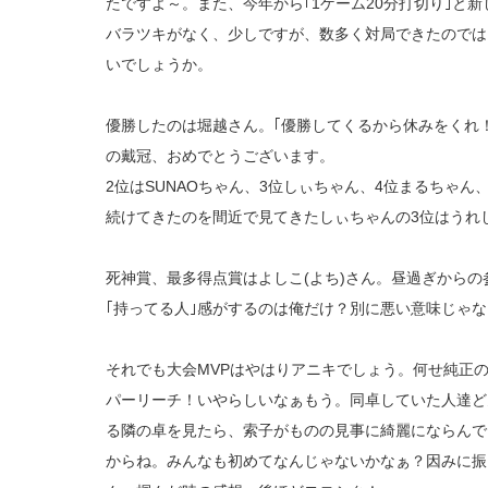
たですよ～。また、今年から｢1ゲーム20分打切り｣と
バラツキがなく、少しですが、数多く対局できたのでは
いでしょうか。
優勝したのは堀越さん。｢優勝してくるから休みをくれ
の戴冠、おめでとうございます。
2位はSUNAOちゃん、3位しぃちゃん、4位まるちゃ
続けてきたのを間近で見てきたしぃちゃんの3位はうれ
死神賞、最多得点賞はよしこ(よち)さん。昼過ぎから
｢持ってる人｣感がするのは俺だけ？別に悪い意味じゃ
それでも大会MVPはやはりアニキでしょう。何せ純正
パーリーチ！いやらしいなぁもう。同卓していた人達ど
る隣の卓を見たら、索子がものの見事に綺麗にならんで
からね。みんなも初めてなんじゃないかなぁ？因みに振