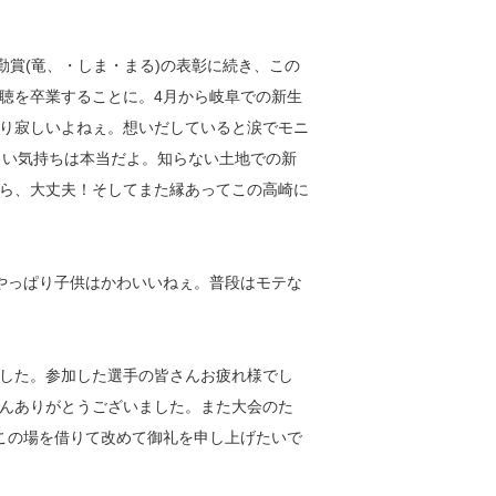
勤賞(竜、・しま・まる)の表彰に続き、この
聴を卒業することに。4月から岐阜での新生
り寂しいよねぇ。想いだしていると涙でモニ
寂しい気持ちは本当だよ。知らない土地での新
ら、大丈夫！そしてまた縁あってこの高崎に
やっぱり子供はかわいいねぇ。普段はモテな
した。参加した選手の皆さんお疲れ様でし
んありがとうございました。また大会のた
この場を借りて改めて御礼を申し上げたいで