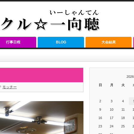
行事日程
BLOG
大会結果
202
日
月
火
モッチー
2
3
4
9
10
11
16
17
18
23
24
25