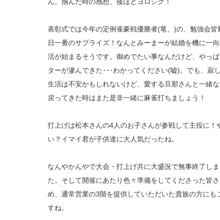
ん。掴んだ時の感想、後ほどヨロシク！
表彰式では今年の定例雀豪戦優勝者(竜、)の、勉強会皆
日一番のサプライズ！なんとみーまーが結婚を機に一向
活が始まるそうです。御めでたい事なんだけど、やっぱ
ターが滲んできた･･･わかってください(嘘)。でも、
生活は不安かもしれないけど、愛する旦那さんと一緒な
戻ってきた時はまた是非一緒に麻雀打ちましょう！
打上げは松本さんの4人のお子さんが参戦して主役に！
い？イマイ君が子供達に大人気だったね。
なんやかんやで大会・打上げ共に大盛況で無事終了しま
た。そして開催にあたり色々準備をしてくださった皆さ
め、通常営業の3階を提供していただいた貴族の方にも
すね。