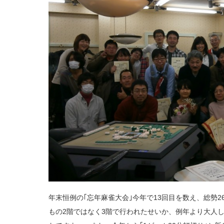
年末恒例の｢忘年麻雀大会｣今年で13回目を数え、総勢
もの2階ではなく3階で行われたせいか、例年より大人