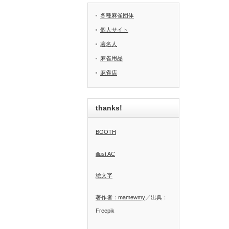
各種麻雀団体
個人サイト
著名人
麻雀用品
麻雀店
thanks!
BOOTH
illust AC
絵文字
著作者：mamewmy
／出典：
Freepik