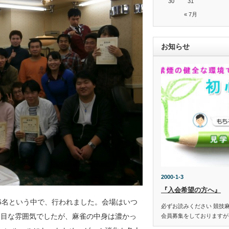
30
31
« 7月
お知らせ
2000-1-3
『入会希望の方へ』
26名という中で、行われました。会場はいつ
必ずお読みください 競技
し目な雰囲気でしたが、麻雀の中身は濃かっ
会員募集をしておりますが