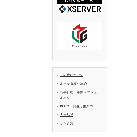
一向聴について
ルール＆取り決め
行事日程（年間スケジュー
ルあり）
BLOG（開催毎更新中）
大会結果
リンク集