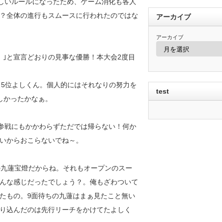
新しいルールになったため、ゲーム消化も各人
？全体の進行もスムースに行われたのではな
アーカイブ
アーカイブ
！｣と宣言どおりの見事な優勝！本大会2度目
ん、5位よしくん。個人的にはそれなりの努力を
test
しかったかなぁ。
の参戦にもかかわらずただでは帰らない！何か
ないからおこらないでね～。
の九蓮宝燈だからね。それもオープンのスー
んな感じだったでしょう？。俺もざわついて
たもの。9面待ちの九蓮はまぁ見たこと無い
り込んだのは先行リーチをかけてたよしく