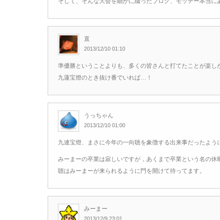
そして、そんな大会を細かに綴ったブログ、モッチー本当に
直
2013/12/10 01:10
準優勝ということよりも、多くの皆さんと打てたことが楽しかっ
九蓮宝燈のとき抜け番でいれば…！
うっちゃん
2013/12/10 01:00
九連宝燈、まさに今年の一向聴を象徴する出来事だったよう
みーまーの卒業は寂しいですが，あくまで卒業という名の休
聴はみーまーが来られるように門を開けて待ってます。
みーまー
2013/12/9 23:01