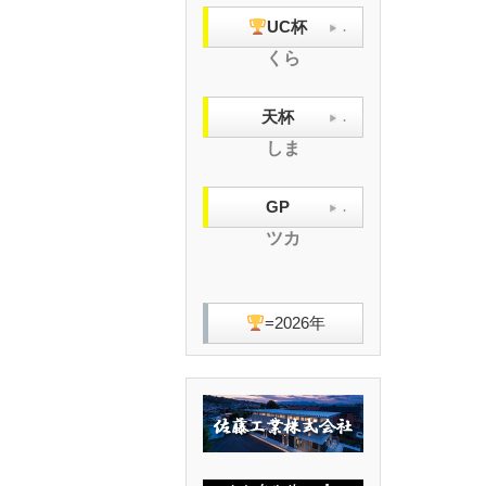
UC杯
.
くら
天杯
.
しま
GP
.
ツカ
=2026年