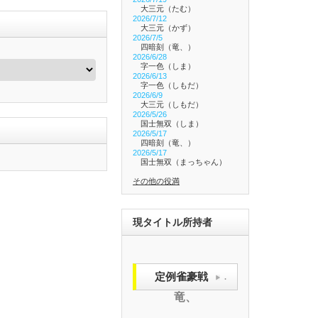
大三元（たむ）
2026/7/12
大三元（かず）
2026/7/5
四暗刻（竜、）
2026/6/28
字一色（しま）
2026/6/13
字一色（しもだ）
2026/6/9
大三元（しもだ）
2026/5/26
国士無双（しま）
2026/5/17
四暗刻（竜、）
2026/5/17
国士無双（まっちゃん）
その他の役満
現タイトル所持者
定例雀豪戦
.
竜、