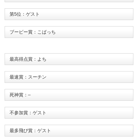
第5位：ゲスト
ブービー賞：こばっち
最高得点賞：よち
最速賞：スーチン
死神賞：–
不参加賞：ゲスト
最多飛び賞：ゲスト