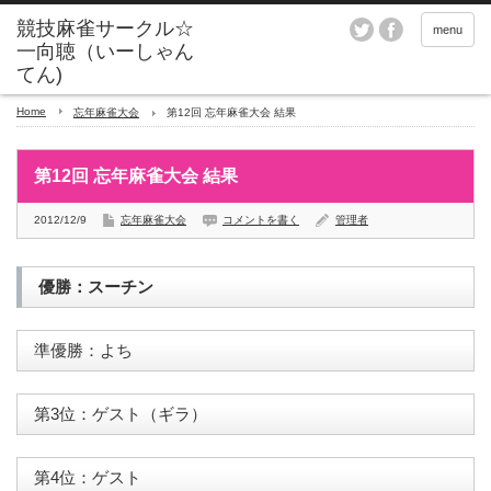
menu
Home
忘年麻雀大会
第12回 忘年麻雀大会 結果
第12回 忘年麻雀大会 結果
2012/12/9
忘年麻雀大会
コメントを書く
管理者
優勝：スーチン
準優勝：よち
第3位：ゲスト（ギラ）
第4位：ゲスト