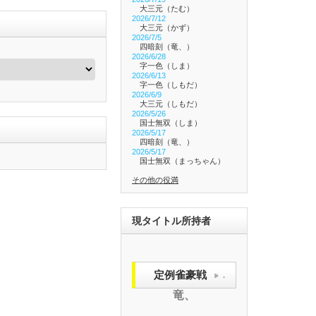
大三元（たむ）
2026/7/12
大三元（かず）
2026/7/5
四暗刻（竜、）
2026/6/28
字一色（しま）
2026/6/13
字一色（しもだ）
2026/6/9
大三元（しもだ）
2026/5/26
国士無双（しま）
2026/5/17
四暗刻（竜、）
2026/5/17
国士無双（まっちゃん）
その他の役満
現タイトル所持者
定例雀豪戦
.
竜、