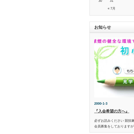
30
31
« 7月
お知らせ
2000-1-3
『入会希望の方へ』
必ずお読みください 競技
会員募集をしておりますが