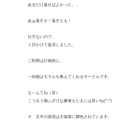
あるだけ返せばよかった。。
あぁ返すさ！返すとも！
仕方ないので、
１日かけて返済しました。
ご利用は計画的に。
一向聴はモラルを教えてくれるサークルです。
な～んてね（笑）
こう云う御ふざけな麻雀もたまには良いね(^.^)
※ 文中の表現は大袈裟に脚色されています。