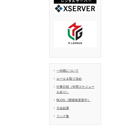
一向聴について
ルール＆取り決め
行事日程（年間スケジュー
ルあり）
BLOG（開催毎更新中）
大会結果
リンク集