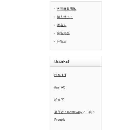
各種麻雀団体
個人サイト
著名人
麻雀用品
麻雀店
thanks!
BOOTH
illust AC
絵文字
著作者：mamewmy
／出典：
Freepik