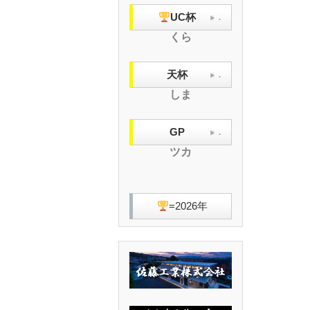
UC杯
.
くら
天杯
.
しま
GP
.
ツカ
=2026年