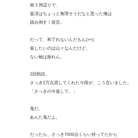
南３局辺りで、
返済はちょっと無理そうだなと思った俺は
踏み倒す！宣言。
だって、和了れないんだもん(><)
返したいのは山々なんだけど、
ない袖は振れん。
2回戦目。
さっき2万点貸してくれたＮ様が、こう言いました。
「さっきの今返して。」
鬼だ。
あんた鬼だよ。
だったら、さっき7000点くらい持ってたから