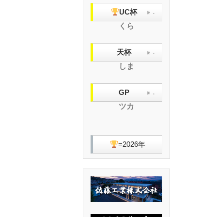
UC杯
.
くら
天杯
.
しま
GP
.
ツカ
=2026年