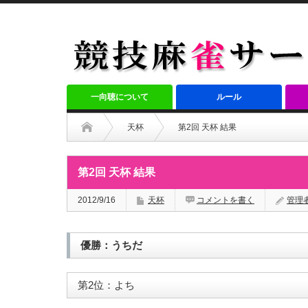
一向聴について
ルール
天杯
第2回 天杯 結果
第2回 天杯 結果
2012/9/16
天杯
コメントを書く
管理
優勝：うちだ
第2位：よち