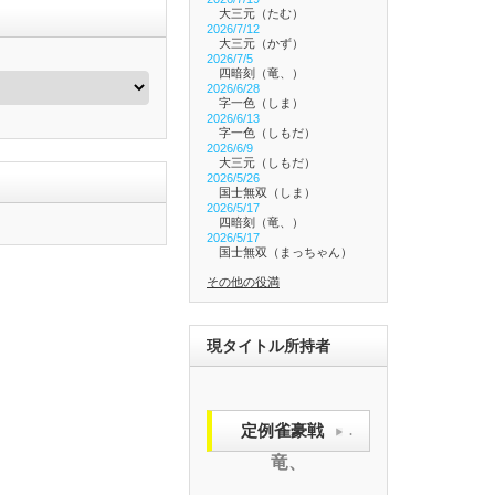
大三元（たむ）
2026/7/12
大三元（かず）
2026/7/5
四暗刻（竜、）
2026/6/28
字一色（しま）
2026/6/13
字一色（しもだ）
2026/6/9
大三元（しもだ）
2026/5/26
国士無双（しま）
2026/5/17
四暗刻（竜、）
2026/5/17
国士無双（まっちゃん）
その他の役満
現タイトル所持者
定例雀豪戦
.
竜、