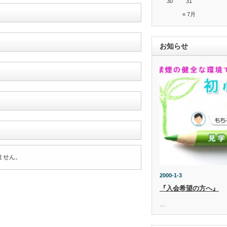
30
31
« 7月
お知らせ
ません。
2000-1-3
『入会希望の方へ』
…