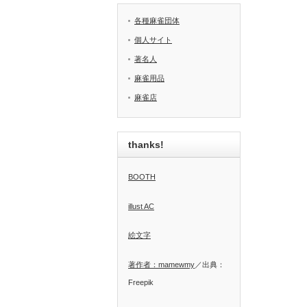
各種麻雀団体
個人サイト
著名人
麻雀用品
麻雀店
thanks!
BOOTH
illust AC
絵文字
著作者：mamewmy
／出典：
Freepik