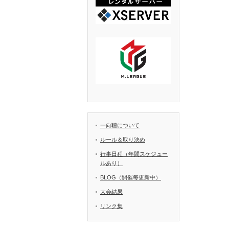
一向聴について
ルール＆取り決め
行事日程（年間スケジュー
ルあり）
BLOG（開催毎更新中）
大会結果
リンク集