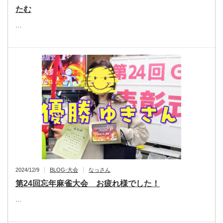
たむ
…
2024/12/9
BLOG-大会
なっさん
第24回忘年麻雀大会 お疲れ様でした！
…