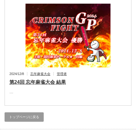
2024/12/8
忘年麻雀大会
管理者
第24回 忘年麻雀大会 結果
…
トップページに戻る