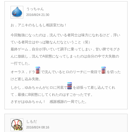
うっちゃん
2016/8/24 21:30
お，アニキのもしもし相談室だね！
今回勉強になったのは，沈んでいる者同士は味方になれるけど，浮い
ている者同士はやっぱ敵なんだなということ（笑）
最終ゲーム，自分が浮いていて調子に乗ってしまい，甘い牌でモグさ
んに放銃し，沈んでA状態になってしまったのは自分の中で大失敗の
一打でした。
オーラス，ドラ
で沈んでいるヒロのリーチに一発目で
を切った
けど差し込み失敗。
しかし，ゆみちゃんがヒロに河底で
を頑張って差し込んでくれ
て，最後にB状態にしてくれたのはすごかったです。
さすがはゆみちゃん！ 感謝感謝の一局でした。
しもだ
2016/8/24 08:16