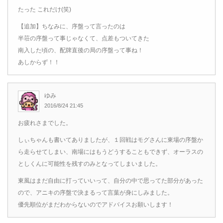
たった これだけ(笑)
【追加】ちなみに、序盤って言ったのは
半荘の序盤って事じゃなくて、点差もついてきた
南入した頃の、配牌直後の局の序盤って事ね！
あしからず！！
ゆみ
2016/8/24 21:45
お疲れさまでした。
しぃちゃんも書いてありましたが、１回戦はモグさんに東場の序盤か
ら走らせてしまい、南場にはもうどうすることもできず、オーラスの
としくんに可能性を残すのみとなってしまいました。
東風はまだ自由に打っていいって、自分の中で思ってた部分があった
ので、アニキの序盤で決まるって言葉が身にしみました。
優先順位がまだわからないのでアドバイスお願いします！