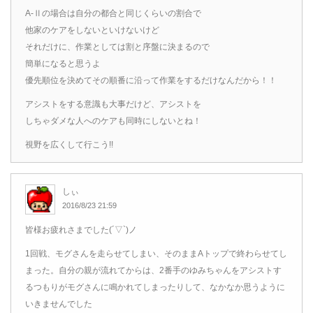
A-Ⅱの場合は自分の都合と同じくらいの割合で
他家のケアをしないといけないけど
それだけに、作業としては割と序盤に決まるので
簡単になると思うよ
優先順位を決めてその順番に沿って作業をするだけなんだから！！
アシストをする意識も大事だけど、アシストを
しちゃダメな人へのケアも同時にしないとね！
視野を広くして行こう!!
しぃ
2016/8/23 21:59
皆様お疲れさまでした(´▽`)ノ
1回戦、モグさんを走らせてしまい、そのままAトップで終わらせてし
まった。自分の親が流れてからは、2番手のゆみちゃんをアシストす
るつもりがモグさんに鳴かれてしまったりして、なかなか思うように
いきませんでした