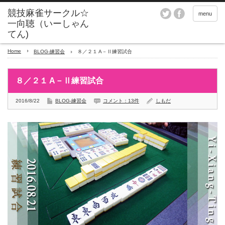
menu
Home
BLOG-練習会
８／２１ A－Ⅱ練習試合
８／２１ A－Ⅱ練習試合
2016/8/22
BLOG-練習会
コメント：13件
しもだ