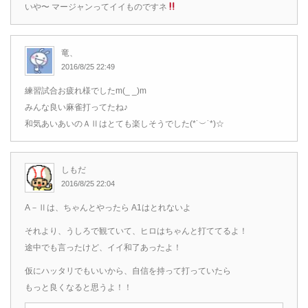
いや〜 マージャンってイイものですネ
竜、
2016/8/25 22:49
練習試合お疲れ様でしたm(_ _)m
みんな良い麻雀打ってたね♪
和気あいあいのＡⅡはとても楽しそうでした(*˙︶˙*)☆
しもだ
2016/8/25 22:04
A－Ⅱは、ちゃんとやったら A1はとれないよ
それより、うしろで観ていて、ヒロはちゃんと打ててるよ！
途中でも言ったけど、イイ和了あったよ！
仮にハッタリでもいいから、自信を持って打っていたら
もっと良くなると思うよ！！