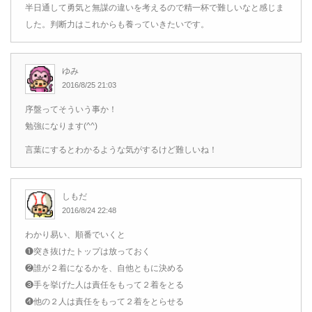
半日通して勇気と無謀の違いを考えるので精一杯で難しいなと感じま
した。判断力はこれからも養っていきたいです。
ゆみ
2016/8/25 21:03
序盤ってそういう事か！
勉強になります(^^)
言葉にするとわかるような気がするけど難しいね！
しもだ
2016/8/24 22:48
わかり易い、順番でいくと
❶突き抜けたトップは放っておく
❷誰が２着になるかを、自他ともに決める
❸手を挙げた人は責任をもって２着をとる
❹他の２人は責任をもって２着をとらせる