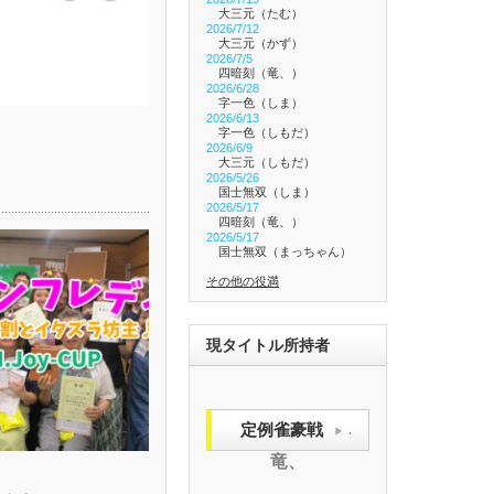
大三元（たむ）
2026/7/12
大三元（かず）
2026/7/5
四暗刻（竜、）
2026/6/28
字一色（しま）
2026/6/13
字一色（しもだ）
2026/6/9
大三元（しもだ）
2026/5/26
国士無双（しま）
2026/5/17
四暗刻（竜、）
2026/5/17
国士無双（まっちゃん）
その他の役満
現タイトル所持者
定例雀豪戦
.
竜、