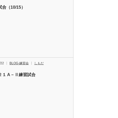
合（10/15）
/22
BLOG-練習会
しもだ
２１ A－Ⅱ練習試合