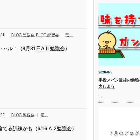
/31
BLOG-勉強会
,
BLOG-練習会
竜、
～～ル！（8月31日AⅡ勉強会）
2026-8-5
手役スパン最後の勉強
力しよう
…
/22
BLOG-練習会
竜、
てる訓練かも（6/16 A-2勉強会）