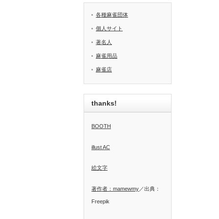
各種麻雀団体
個人サイト
著名人
麻雀用品
麻雀店
thanks!
BOOTH
illust AC
絵文字
著作者：mamewmy
／出典：
Freepik