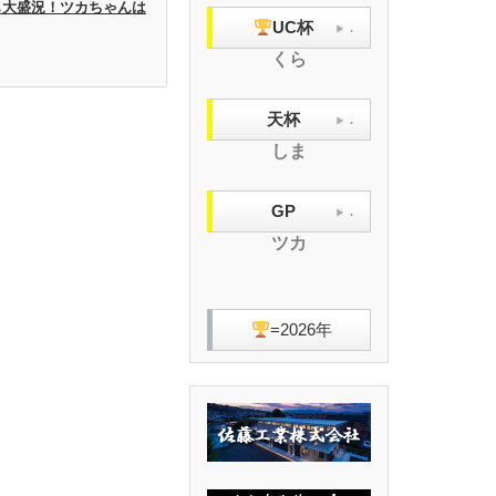
UPも大盛況！ツカちゃんは
UC杯
.
くら
天杯
.
しま
GP
.
ツカ
=2026年