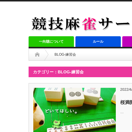
一向聴について
ルール
BLOG-練習会
カテゴリー：BLOG-練習会
2022/4
桜満開
…