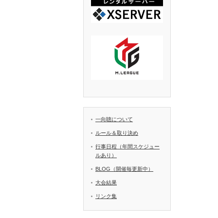
一向聴について
ルール＆取り決め
行事日程（年間スケジュー
ルあり）
BLOG（開催毎更新中）
大会結果
リンク集