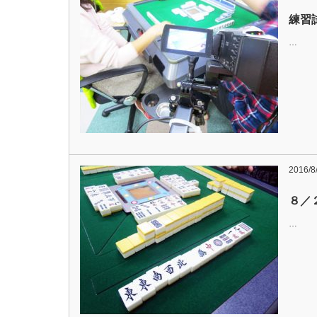
練習試
…
2016/8
８／
…