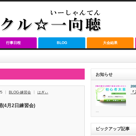
行事日程
BLOG
大会結果
お知らせ
200
/5
BLOG-練習会
はぎぃ
『
(4月2日練習会)
…
ピックアップ記事