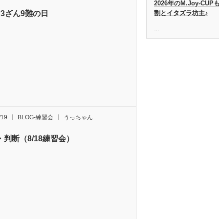
2026年のM.Joy-C
ン3ざん9難の日
割とイタズラ坊主♪
…
/19
BLOG-練習会
うっちゃん
・判断（8/18練習会）