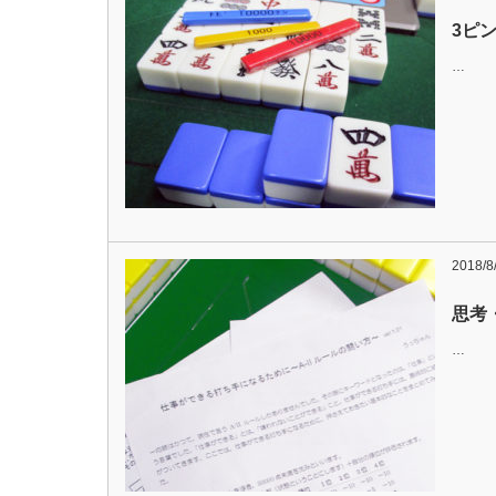
3ピ
…
2018/8
思考
…