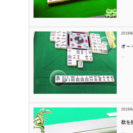
2019/8
オ～
…
2019/6
欲を捨
…