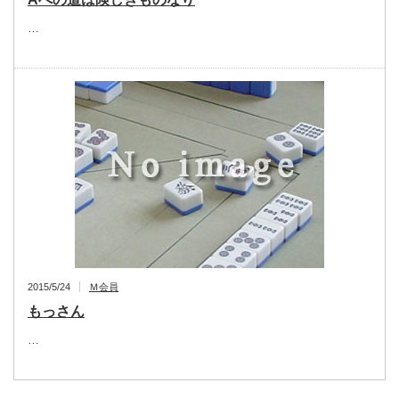
…
2015/5/24
Ｍ会員
もっさん
…