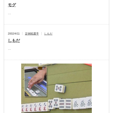
モグ
…
2002/4/11
定例戦選手
しもだ
しもだ
…