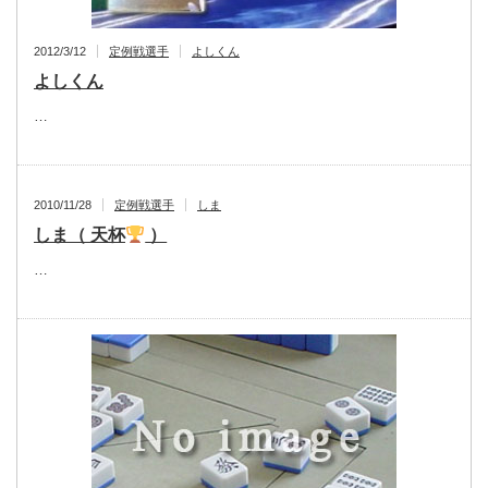
2012/3/12
定例戦選手
よしくん
よしくん
…
2010/11/28
定例戦選手
しま
しま（ 天杯
）
…