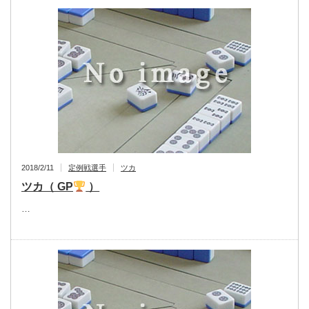
2018/2/11
定例戦選手
ツカ
ツカ（ GP
）
…