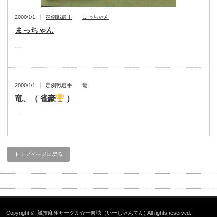
2000/1/1
定例戦選手
まっちゃん
まっちゃん
…
2000/1/1
定例戦選手
竜、
竜、（ 雀豪
）
…
トップページに戻る
Copyright ©
競技麻雀サークル☆一向聴（いーしゃんてん)
All rights reserved.