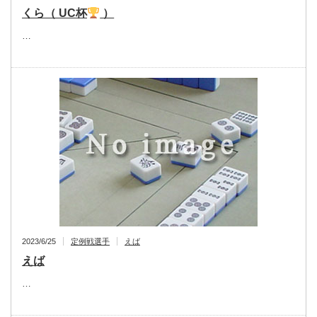
くら（ UC杯
）
…
2023/6/25
定例戦選手
えば
えば
…