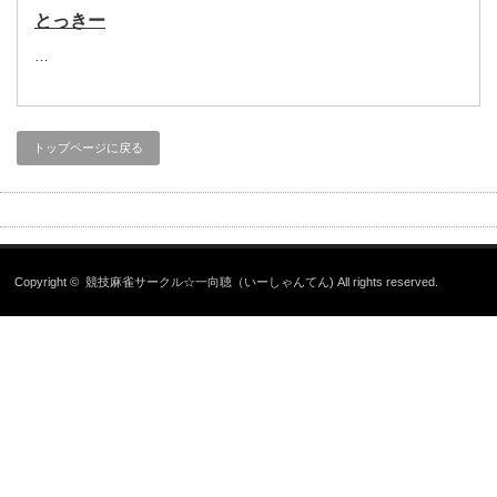
とっきー
…
トップページに戻る
Copyright ©
競技麻雀サークル☆一向聴（いーしゃんてん)
All rights reserved.