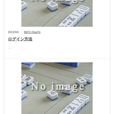
2013/3/4
INFO-HowTo
ログイン方法
…