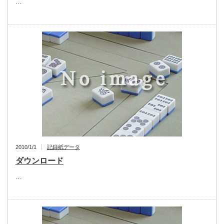
…
2010/1/1
記録紙データ
ダウンロード
…