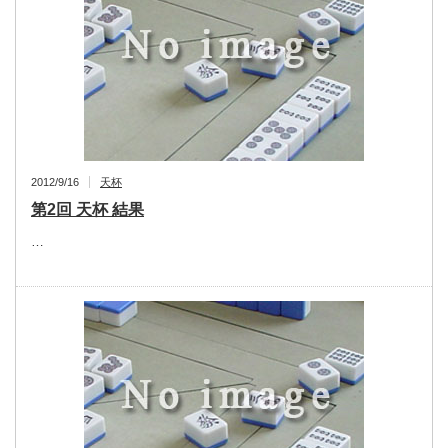
2012/9/16
天杯
第2回 天杯 結果
…