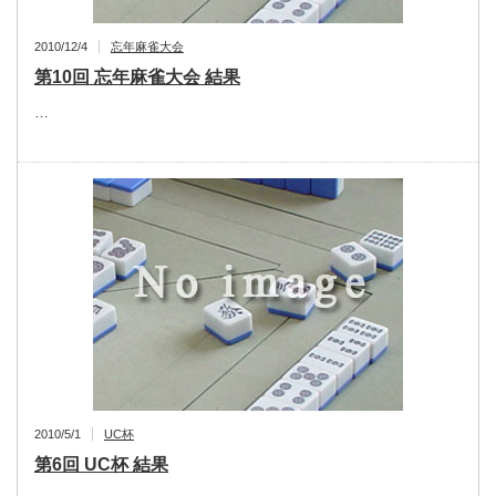
2010/12/4
忘年麻雀大会
第10回 忘年麻雀大会 結果
…
2010/5/1
UC杯
第6回 UC杯 結果