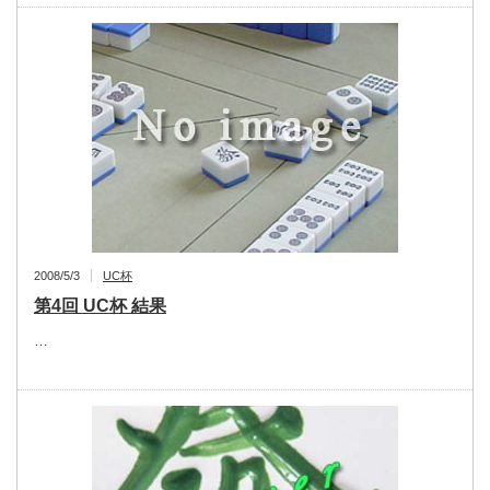
2008/5/3
UC杯
第4回 UC杯 結果
…