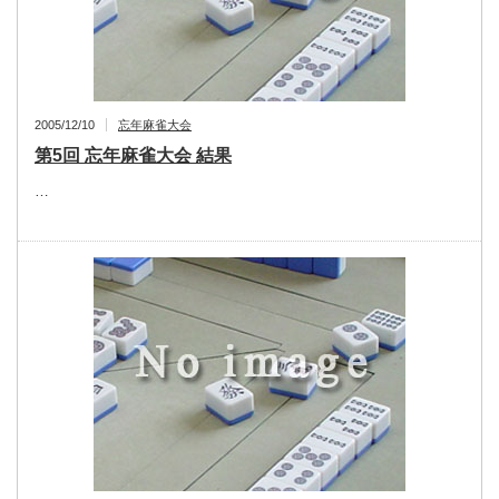
2005/12/10
忘年麻雀大会
第5回 忘年麻雀大会 結果
…