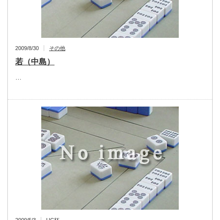
2009/8/30
その他
若（中島）
…