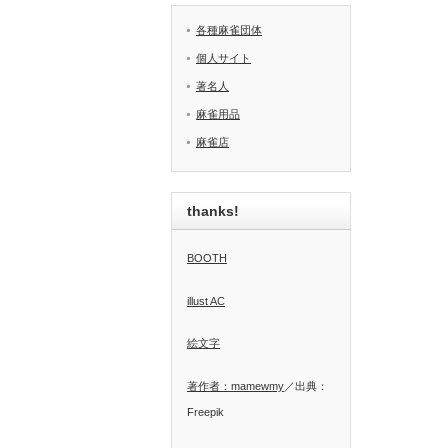
各種麻雀団体
個人サイト
著名人
麻雀用品
麻雀店
thanks!
BOOTH
illust AC
絵文字
著作者：mamewmy
／出典：
Freepik