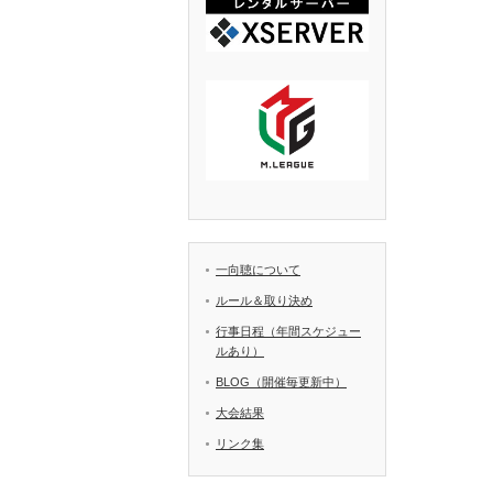
一向聴について
ルール＆取り決め
行事日程（年間スケジュー
ルあり）
BLOG（開催毎更新中）
大会結果
リンク集