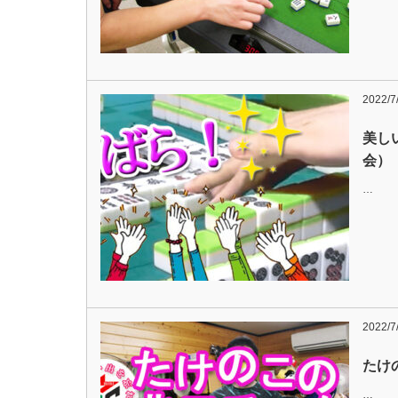
2022/7
美し
会）
…
2022/7
たけ
…