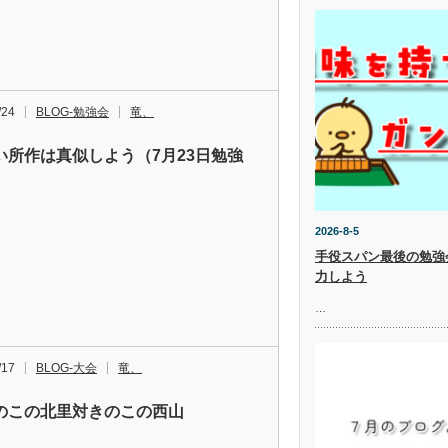
/24
BLOG-勉強会
竜、
い所作は真似しよう（7月23日勉強
2026-8-5
手役スパン最後の勉強
力しよう
…
/17
BLOG-大会
竜、
のこの北里対きのこの西山