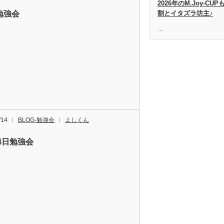
2026年のM.Joy-C
2勉強会
割とイタズラ坊主♪
…
/14
BLOG-勉強会
よしくん
14日勉強会