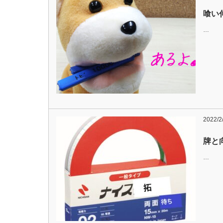
喰い伸
…
2022/2
牌と
…