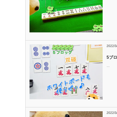
2022/3
5ブロ
…
2022/3