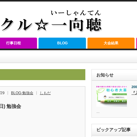
行事日程
BLOG
大会結果
お知らせ
200
/29
BLOG-勉強会
しもだ
『
(日) 勉強会
…
ピックアップ記事