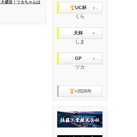
UPも大盛況！ツカちゃんは
UC杯
.
くら
天杯
.
しま
GP
.
ツカ
=2026年