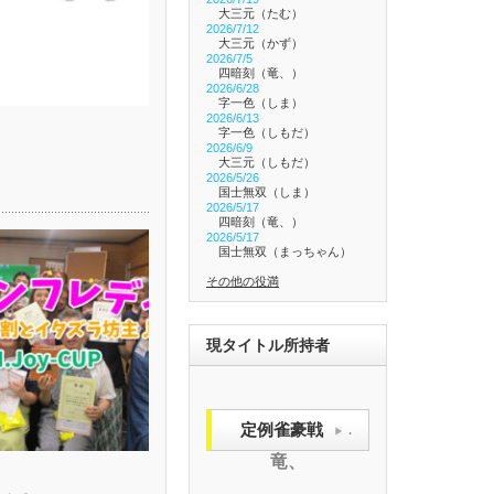
大三元（たむ）
2026/7/12
大三元（かず）
2026/7/5
四暗刻（竜、）
2026/6/28
字一色（しま）
2026/6/13
字一色（しもだ）
2026/6/9
大三元（しもだ）
2026/5/26
国士無双（しま）
2026/5/17
四暗刻（竜、）
2026/5/17
国士無双（まっちゃん）
その他の役満
現タイトル所持者
定例雀豪戦
.
竜、