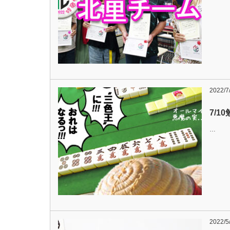
2022/7
7/1
…
2022/5