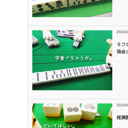
2022/4
５フ
強会
…
2022/4
桜満開
…