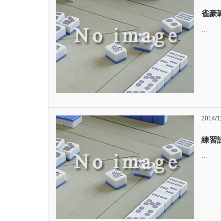
雀豪
…
2014/1
練習
…