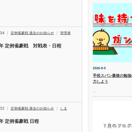
/24
定例雀豪戦 過去のお知らせ
管理者
19年 定例雀豪戦 対戦表・日程
2026-8-5
手役スパン最後の勉強
力しよう
…
/22
定例雀豪戦 過去のお知らせ
しま
8年 定例雀豪戦 日程