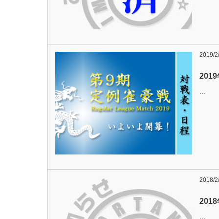
2019/2
20
…
2018/2
201
…