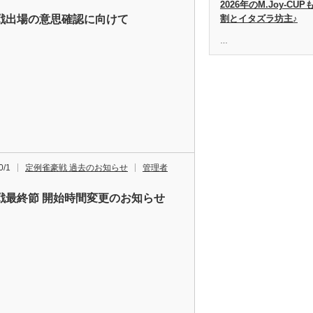
2026年のM.Joy-C
戦出場の意思確認に向けて
割とイタズラ坊主♪
…
0/1
定例雀豪戦 過去のお知らせ
管理者
戦最終節 開始時間変更のお知らせ