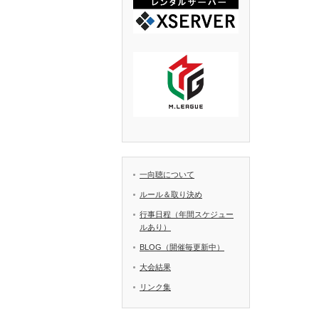
一向聴について
ルール＆取り決め
行事日程（年間スケジュー
ルあり）
BLOG（開催毎更新中）
大会結果
リンク集