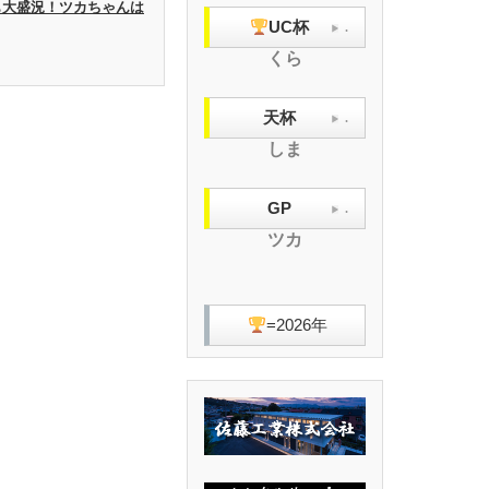
UPも大盛況！ツカちゃんは
UC杯
.
くら
天杯
.
しま
GP
.
ツカ
=2026年