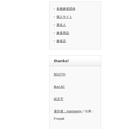
各種麻雀団体
個人サイト
著名人
麻雀用品
麻雀店
thanks!
BOOTH
illust AC
絵文字
著作者：mamewmy
／出典：
Freepik