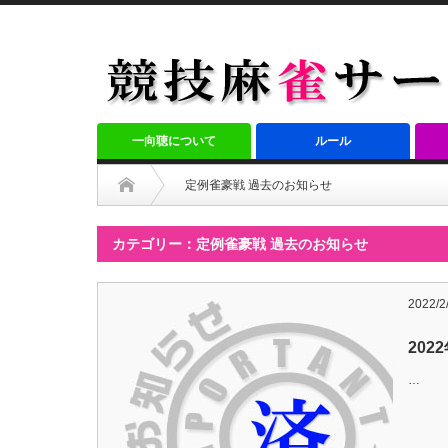
一向聴について
ルール
定例雀豪戦 過去のお知らせ
カテゴリー：定例雀豪戦 過去のお知らせ
2022/2
20
…