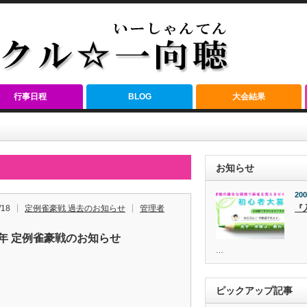
行事日程
BLOG
大会結果
お知らせ
200
/18
定例雀豪戦 過去のお知らせ
管理者
『
22年 定例雀豪戦のお知らせ
…
ピックアップ記事