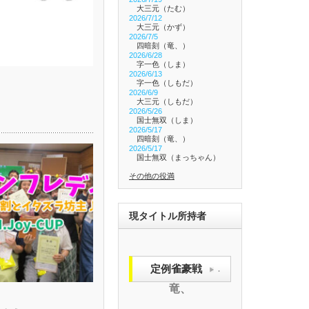
大三元（たむ）
2026/7/12
大三元（かず）
2026/7/5
四暗刻（竜、）
2026/6/28
字一色（しま）
2026/6/13
字一色（しもだ）
2026/6/9
大三元（しもだ）
2026/5/26
国士無双（しま）
2026/5/17
四暗刻（竜、）
2026/5/17
国士無双（まっちゃん）
その他の役満
現タイトル所持者
定例雀豪戦
.
竜、